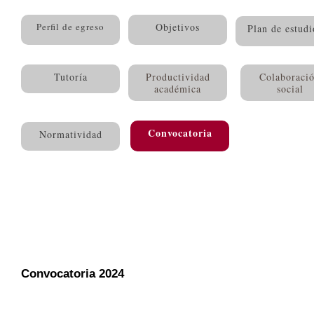
Perfil de egreso
Objetivos
Plan de estudi
Tutoría
Productividad
Colaboraci
académica
social
Convocatoria
Normatividad
Convocatoria 2024