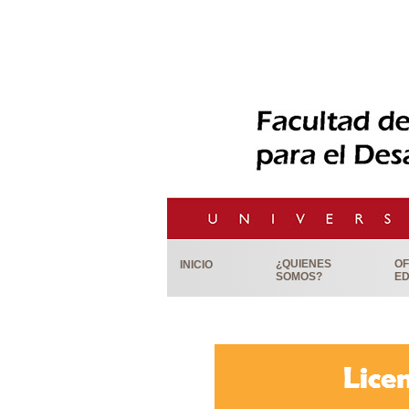
¿QUIENES
OF
INICIO
SOMOS?
ED