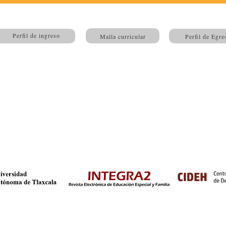
Perfil de ingreso
Malla curricular
Perfil de Egre