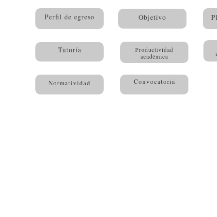
Perfil de egreso
Objetivo
P
Tutoría
Productividad
académica
Convocatoria
Normatividad